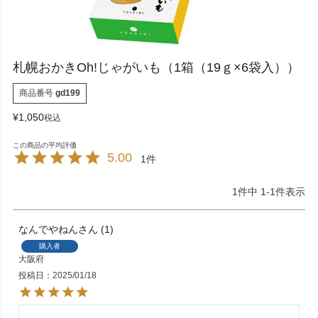
札幌おかきOh!じゃがいも（1箱（19ｇ×6袋入））
商品番号
gd199
¥
1,050
税込
5.00
1
1
件中
1
-
1
件表示
なんでやねん
1
購入者
大阪府
投稿日
2025/01/18