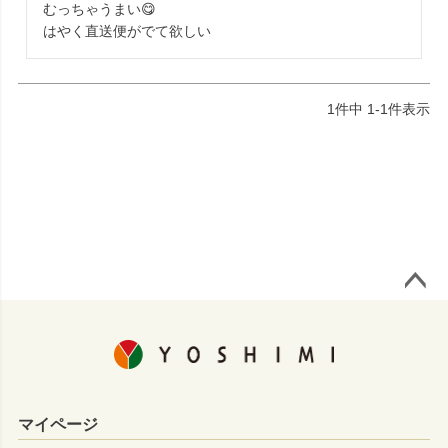
むっちゃうまい😋

はやく直送便がでて欲しい
1
件中
1
-
1
件表示
ページ
トップ
へ
マイページ