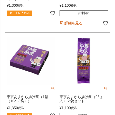
¥
1,300
¥
1,100
税込
税込
在庫切れ
詳細を見る
東京あまから揚げ餅（1箱
東京あまから揚げ餅（95ｇ
（16g×8袋））
入）２袋セット
¥
1,350
¥
1,100
税込
税込