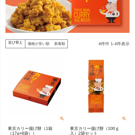
並び替え
4
件中
1
-
4
件表示
価格が安い順
新着順
東京カリー揚げ餅（1箱
東京カリー揚げ餅（100ｇ
（17g×8袋））
入）2袋セット