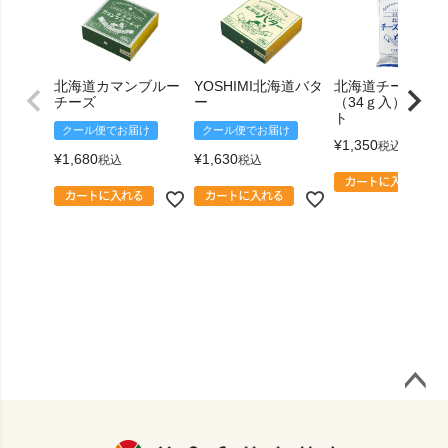
北海道カマンブルー
YOSHIMI北海道バタ
北海道チーズおか
チーズ
ー
（34ｇ入）5袋セ
ト
クール便でお届け
クール便でお届け
¥
1,350
税込
¥
1,680
¥
1,630
税込
税込
ページ
トップ