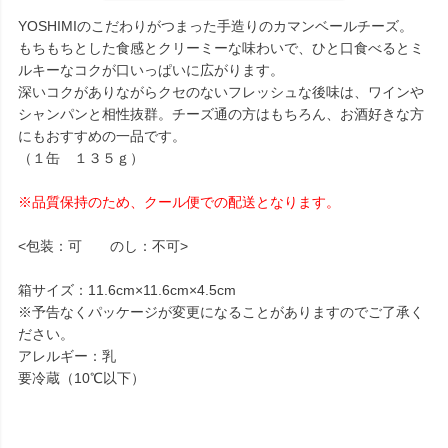
YOSHIMIのこだわりがつまった手造りのカマンベールチーズ。
もちもちとした食感とクリーミーな味わいで、ひと口食べるとミ
ルキーなコクが口いっぱいに広がります。
深いコクがありながらクセのないフレッシュな後味は、ワインや
シャンパンと相性抜群。チーズ通の方はもちろん、お酒好きな方
にもおすすめの一品です。
（１缶 １３５ｇ）
※品質保持のため、クール便での配送となります。
<包装：可 のし：不可>
箱サイズ：11.6cm×11.6cm×4.5cm
※予告なくパッケージが変更になることがありますのでご了承く
ださい。
アレルギー：乳
要冷蔵（10℃以下）