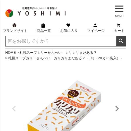
MENU
ブランドサイト
商品一覧
お気に入り
マイページ
カート
HOME
札幌スープカリーせんべい カリカリまだある？
札幌スープカリーせんべい カリカリまだある？（1箱（20ｇ×6袋入））