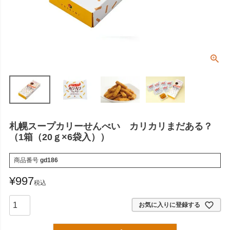
札幌スープカリーせんべい カリカリまだある？
（1箱（20ｇ×6袋入））
商品番号
gd186
¥
997
税込
お気に入りに登録する