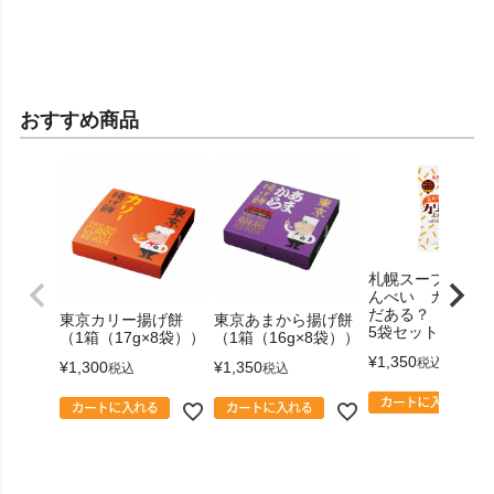
おすすめ商品
札幌スープカリー
んべい カリカリ
だある？（40ｇ
東京カリー揚げ餅
東京あまから揚げ餅
5袋セット
（1箱（17g×8袋））
（1箱（16g×8袋））
¥
1,350
税込
¥
1,300
¥
1,350
税込
税込